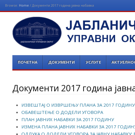
Browse:
Home
/
Документи 2017 година јавна набавка
ЈАБЛАНИЧКИ УПРАВНИ 
Menu
Skip
ПОЧЕТНА
ДОКУМЕНТИ
УСЛУГЕ
АКТУЕЛНО
to
content
Документи 2017 година јавн
ИЗВЕШТАЈ О ИЗВРШЕЊУ ПЛАНА ЗА 2017 ГОДИНУ
ОБАВЕШТЕЊЕ О ДОДЕЛИ УГОВОРА
ПЛАН ЈАВНИХ НАБАВКИ ЗА 2017 ГОДИНУ
ИЗМЕНА ПЛАНА ЈАВНИХ НАБАВКИ ЗА 2017 ГОДИН
ОДЛУКА О ДОДЕЛИ УГОВОРА ЗА ЈАВНУ НАБАВКУ: