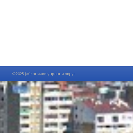
©2025 Јабланички управни округ