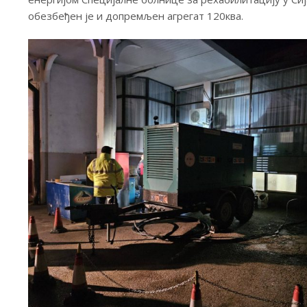
обезбеђен је и допремљен агрегат 120ква.