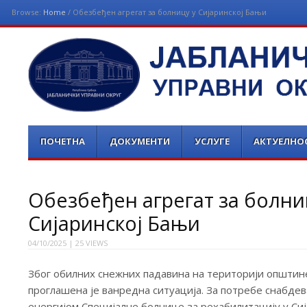
Browse:
Home
/
Обезбеђен агрегат за болницу у Сијаринској Бањи
ЈАБЛАНИЧКИ УПРАВНИ 
Menu
Skip
ПОЧЕТНА
ДОКУМЕНТИ
УСЛУГЕ
АКТУЕЛНО
to
content
Обезбеђен агрегат за болни
Сијаринској Бањи
04/10/2025
| 25 VIEWS
Због обилних снежних падавина на територији општи
проглашена је ванредна ситуација. За потребе снабде
енергијом Специјалне болнице за рехабилитацију у Си