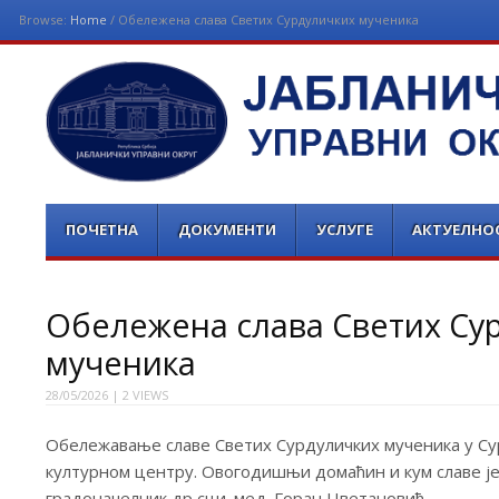
Browse:
Home
/
Обележена слава Светих Сурдуличких мученика
ЈАБЛАНИЧКИ УПРАВНИ 
Menu
Skip
ПОЧЕТНА
ДОКУМЕНТИ
УСЛУГЕ
АКТУЕЛНО
to
content
Обележена слава Светих Су
мученика
28/05/2026
| 2 VIEWS
Обележавање славе Светих Сурдуличких мученика у С
културном центру. Овогодишњи домаћин и кум славе је
градоначелник др сци. мед. Горан Цветановић.