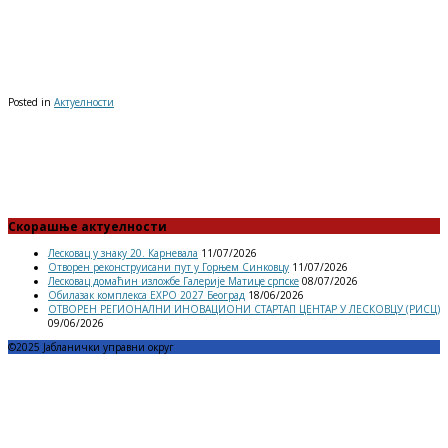
Posted in
Актуелности
Скорашње актуелности
Лесковац у знаку 20. Карневала
11/07/2026
Отворен реконструисани пут у Горњем Синковцу
11/07/2026
Лесковац домаћин изложбе Галерије Матице српске
08/07/2026
Обилазак комплекса EXPO 2027 Београд
18/06/2026
ОТВОРЕН РЕГИОНАЛНИ ИНОВАЦИОНИ СТАРТАП ЦЕНТАР У ЛЕСКОВЦУ (РИСЦ)
09/06/2026
©2025 Јабланички управни округ
Menu