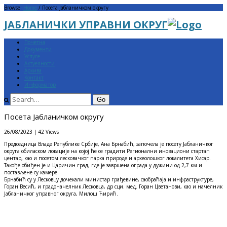
Browse:
Home
/
Посета Јабланичком округу
Menu
Skip
to
ЈАБЛАНИЧКИ УПРАВНИ ОКРУГ
content
Menu
Skip
Почетна
to
Документи
content
Услуге
Актуелности
Архива
Контакт
Информатор
Search
Посета Јабланичком округу
26/08/2023
| 42 Views
Председница Владе Републике Србије, Ана Брнабић, започела је посету Јабланичког
округа обиласком локације на којој ће се градити Регионални иновациони стартап
центар, као и посетoм лесковачког парка природе и археолошког локалитета Хисар.
Такође обиђен је и Царичин град, где је завршена ограда у дужини од 2,7 км и
постављене су камере.
Брнабић су у Лесковцу дочекали министар грађевине, саобраћаја и инфраструктуре,
Горан Весић, и градоначелник Лесковца, др сци. мед. Горан Цветанови, као и начелник
Јабланичког управног округа, Милош Ћирић.