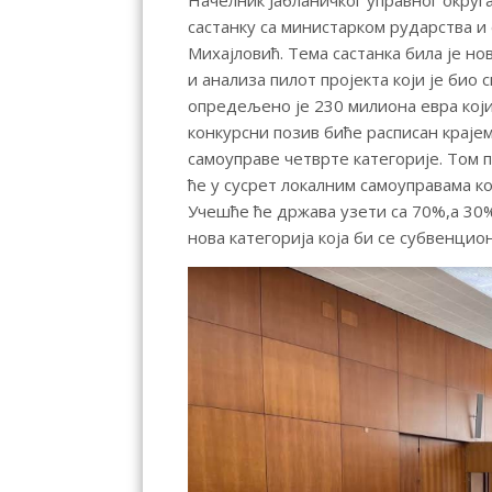
Начелник Јабланичког управног округ
састанку са министарком рударства 
Михајловић. Тема састанка била је но
и анализа пилот пројекта који је био
опредељено је 230 милиона евра кој
конкурсни позив биће расписан крајем
самоуправе четврте категорије. Том
ће у сусрет локалним самоуправама ко
Учешће ће држава узети са 70%,а 30%
нова категорија која би се субвенцио