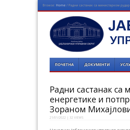
Browse:
Home
/
Радни састанак са министарком руда
ЈАБЛАНИЧКИ УП
Menu
Skip
ПОЧЕТНА
ДОКУМЕНТИ
УСЛУ
to
content
Радни састанак са 
енергетике и потп
Зораном Михајлов
21/01/2022
| 32 VIEWS