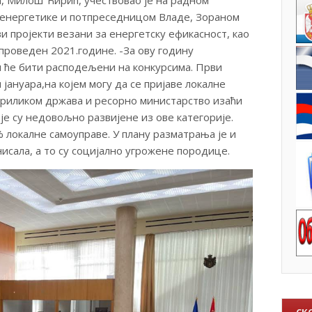
а, Милош Ћирић, учествовао је на радном
и енергетике и потпреседницом Владе, Зораном
ви пројекти везани за енергетску ефикасност, као
 спроведен 2021.године. -За ову годину
и ће бити расподељени на конкурсима. Први
 јануара,на којем могу да се пријаве локалне
 приликом држава и ресорно министарство изаћи
је су недовољно развијене из ове категорије.
 локалне самоуправе. У плану разматрања је и
нисала, а то су социјално угрожене породице.
СК