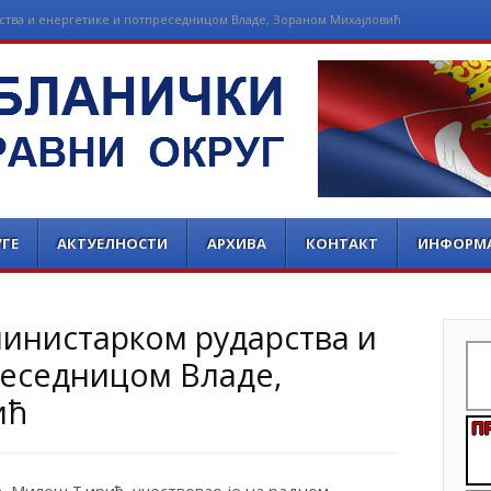
рства и енергетике и потпреседницом Владе, Зораном Михајловић
РАВНИ ОКРУГ
ГЕ
АКТУЕЛНОСТИ
АРХИВА
КОНТАКТ
ИНФОРМ
министарком рударства и
реседницом Владе,
ић