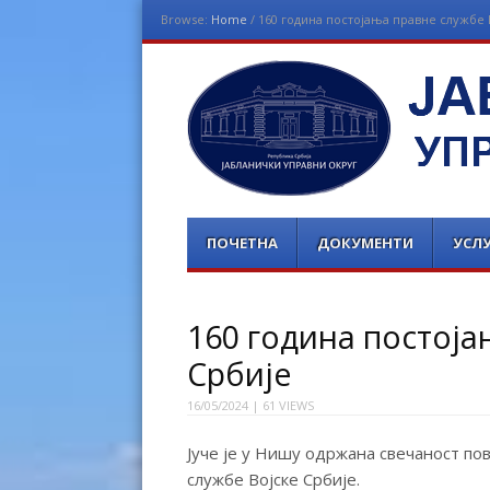
Browse:
Home
/
160 година постојања правне службе 
ЈАБЛАНИЧКИ УП
Menu
Skip
ПОЧЕТНА
ДОКУМЕНТИ
УСЛУ
to
content
160 година постоја
Србије
16/05/2024
| 61 VIEWS
Јуче је у Нишу одржана свечаност по
службе Војске Србије.