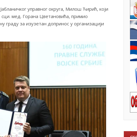
 Јабланичког управног округа, Милош Ћирић, који
р сци. мед. Горана Цветановића, примио
у граду за изузетан допринос у организацији
СК