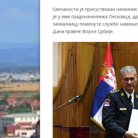
Свечаности је присуствовао начелник
је у име градоначелника Лесковца, д
захвалницу поменуте службе намењен
Дана правне Војске Србије.