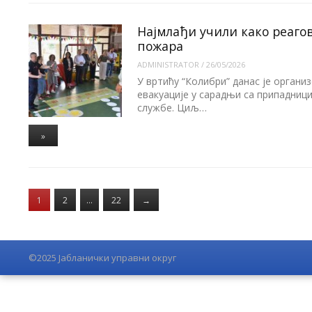
Најмлађи учили како реагов
пожара
ADMINISTRATOR
/
26/05/2026
У вртићу “Колибри” данас је органи
евакуације у сарадњи са припадниц
службе. Циљ…
»
1
2
…
22
→
©2025 Јабланички управни округ