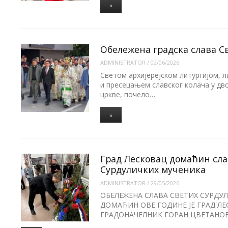
»
Обележена градска слава С
ADMINISTRATOR
/
02/06/2026
Светом архијерејском литургијом, л
и пресецањем славског колача у д
цркве, почело…
»
Град Лесковац домаћин сла
Сурдуличких мученика
ADMINISTRATOR
/
29/05/2026
ОБЕЛЕЖЕНА СЛАВА СВЕТИХ СУРДУ
ДОМАЋИН ОВЕ ГОДИНЕ ЈЕ ГРАД Л
ГРАДОНАЧЕЛНИК ГОРАН ЦВЕТАНО