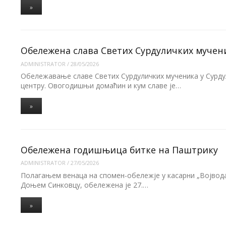
»
Обележена слава Светих Сурдуличких мучен
ADMINISTRATOR
/
28/05/2026
Обележавање славе Светих Сурдуличких мученика у Сурд
центру. Овогодишњи домаћин и кум славе је…
»
Обележена годишњица битке на Паштрику
ADMINISTRATOR
/
27/05/2026
Полагањем венаца на спомен-обележје у касарни „Војвода
Доњем Синковцу, обележена је 27.…
»