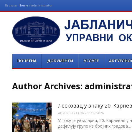
Browse:
Home
/
administrator
ЈАБЛАНИЧКИ УПРАВНИ 
Menu
Skip
ПОЧЕТНА
ДОКУМЕНТИ
УСЛУГЕ
АКТУЕЛНО
to
content
Author Archives:
administra
Лесковац у знаку 20. Карне
ADMINISTRATOR
/
11/07/2026
У току је јубиларни, 20. Карневал у
дефилују групе из бројних градова…