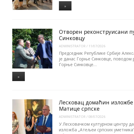
»
Отворен реконструисани п
Синковцу
ADMINISTRATOR
/
11/07/2026
Председник Републике Србије Алекс
је данас Горње Синковце, поводом 
Горње Синковце…
»
Лесковац домаћин изложбе 
Матице српске
ADMINISTRATOR
/
08/07/2026
У Лесковачком културном центру да
изложба „Атељеи српских уметника